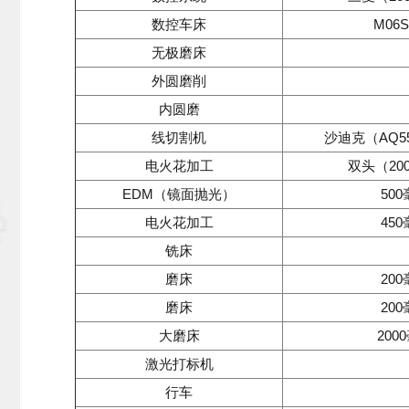
数控车床
M06SD
无极磨床
外圆磨削
内圆磨
线切割机
沙迪克（AQ550
电火花加工
双头（200
EDM（镜面抛光）
500
电火花加工
450
铣床
磨床
200
磨床
200
大磨床
200
激光打标机
行车