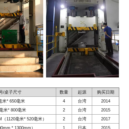
号/桌子尺寸
数量
起源
购买日期
毫米* 650毫米
4
台湾
2014
0毫米* 800毫米
2
台湾
2015
M（1120毫米* 520毫米）
2
台湾
2017
0mm * 1300mm）
1
日本
2015