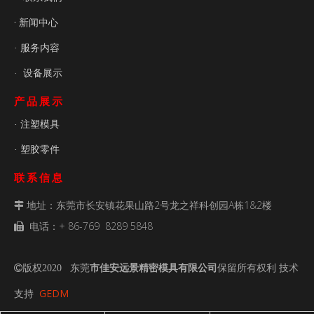
· 新闻中心
服务内容
·
设备展示
·
产品展示
注塑模具
·
塑胶零件
·
联系信息
地址：东莞市长安镇花果山路2号龙之祥科创园A栋1&2楼

电话：+ 86-769 8289 5848

传真：+ 86- 769 8289 5848

电子邮件：
admin@ja-mouldtech.com

版权2020 东莞
市佳安远景精密模具有限公司
保留所有权利 技术

GEDM
支持