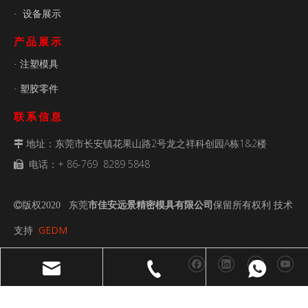
设备展示
·
产品展示
注塑模具
·
塑胶零件
·
联系信息
地址：东莞市长安镇花果山路2号龙之祥科创园A栋1&2楼

电话：+ 86-769 8289 5848

传真：+ 86- 769 8289 5848

电子邮件：
admin@ja-mouldtech.com

版权2020 东莞
市佳安远景精密模具有限公司
保留所有权利 技术

GEDM
支持