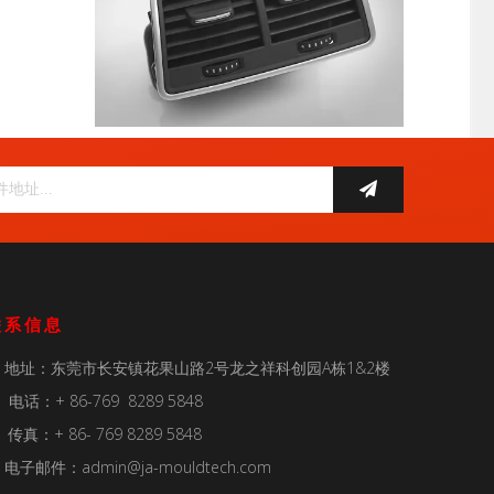
联系信息
地址：东莞市长安镇花果山路2号龙之祥科创园A栋1&2楼

电话：+ 86-769 8289 5848

传真：+ 86- 769 8289 5848
电子邮件：
admin@ja-mouldtech.com