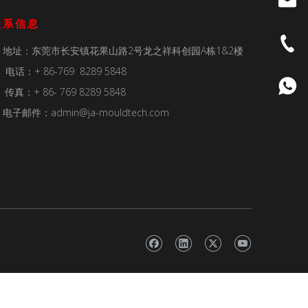
联系信息
地址：东莞市长安镇花果山路2号龙之祥科创园A栋1&2楼

电话：+ 86-769 8289 5848

传真：+ 86- 769 8289 5848
电子邮件：
admin@ja-mouldtech.com