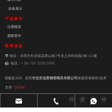
设备展示
·
产品展示
注塑模具
·
塑胶零件
·
联系信息
地址：东莞市长安镇花果山路2号龙之祥科创园A栋1&2楼

电话：+ 86-769 8289 5848

传真：+ 86- 769 8289 5848

电子邮件：
admin@ja-mouldtech.com

版权2020 东莞
市佳安远景精密模具有限公司
保留所有权利 技术

GEDM
支持