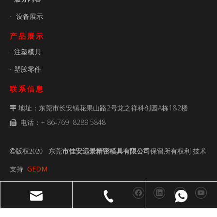
设备展示
·
产品展示
注塑模具
·
塑胶零件
·
联系信息
地址：东莞市长安镇花果山路2号龙之祥科创园A栋1&2楼

电话：+ 86-769 8289 5848

传真：+ 86- 769 8289 5848

电子邮件：
admin@ja-mouldtech.com

版权2020 东莞
市佳安远景精密模具有限公司
保留所有权利 技术

GEDM
支持