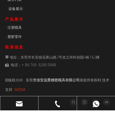
设备展示
·
产品展示
注塑模具
·
塑胶零件
·
联系信息
地址：东莞市长安镇花果山路2号龙之祥科创园A栋1&2楼

电话：+ 86-769 8289 5848

传真：+ 86- 769 8289 5848

电子邮件：
admin@ja-mouldtech.com

版权2020 东莞
市佳安远景精密模具有限公司
保留所有权利 技术

GEDM
支持